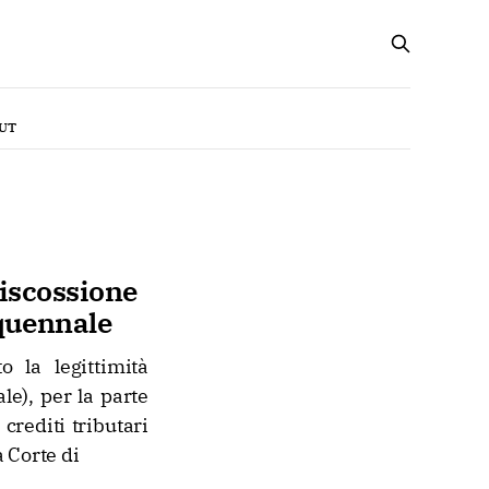
UT
riscossione
nquennale
 la legittimità
le), per la parte
 crediti tributari
a Corte di