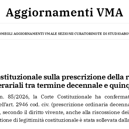
Aggiornamenti VMA
OME
GLI AGGIORNAMENTI VMA
LE SEZIONI
I CURATORI
NOTE DI STUDIO
ABO
stituzionale sulla prescrizione della 
 erariali tra termine decennale e qui
. 85/2026, la Corte Costituzionale ha confermato
ell’art. 2946 cod. civ. (prescrizione ordinaria decenna
, secondo il diritto vivente, anche alla riscossione dei
tione di legittimità costituzionale è stata sollevata dall