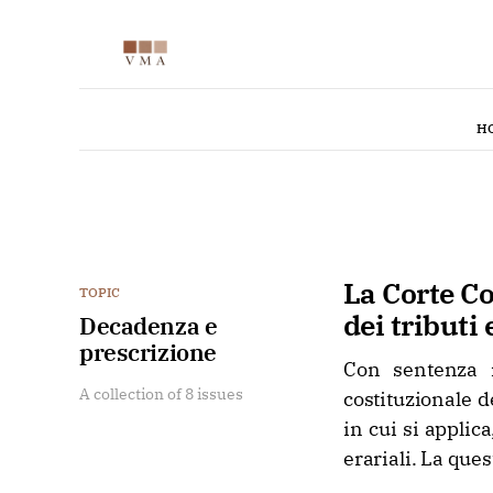
H
La Corte Co
TOPIC
dei tributi
Decadenza e
prescrizione
Con sentenza n
A collection of 8 issues
costituzionale d
in cui si applica
erariali. La ques