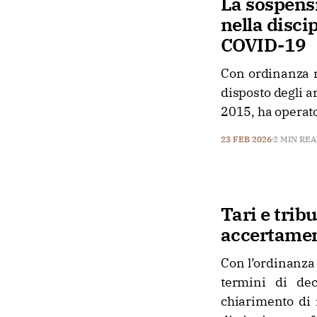
La sospensi
nella disci
COVID-19
Con ordinanza n
disposto degli a
2015, ha operato
23 FEB 2026
2 MIN RE
Tari e tribu
accertamen
Con l’ordinanza 
termini di dec
chiarimento di r