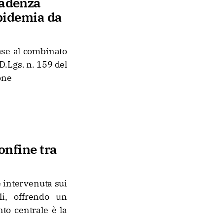
cadenza
epidemia da
ase al combinato
D.Lgs. n. 159 del
one
confine tra
è intervenuta sui
li, offrendo un
nto centrale è la