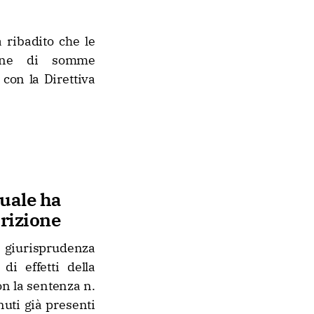
 ribadito che le
zione di somme
con la Direttiva
suale ha
crizione
, giurisprudenza
di effetti della
on la sentenza n.
uti già presenti