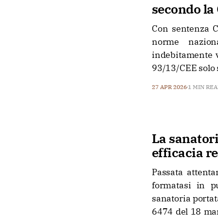
secondo la
Con sentenza C-
norme naziona
indebitamente v
93/13/CEE solo s
27 APR 2026
1 MIN RE
La sanatori
efficacia r
Passata attenta
formatasi in pu
sanatoria portat
6474 del 18 mar