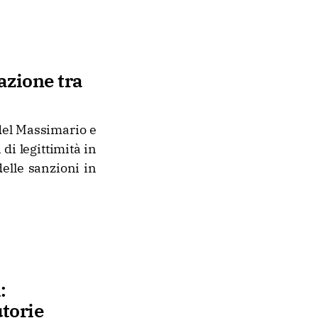
sazione tra
 del Massimario e
di legittimità in
delle sanzioni in
:
utorie