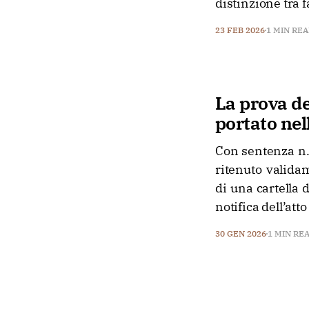
distinzione tra 
23 FEB 2026
1 MIN RE
La prova de
portato nel
Con sentenza n. 
ritenuto validam
di una cartella 
notifica dell’att
30 GEN 2026
1 MIN RE