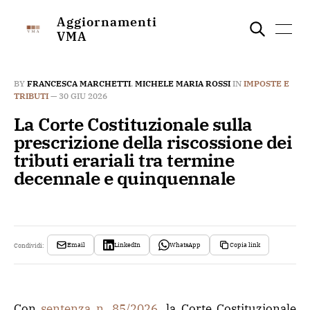
Aggiornamenti
VMA
BY
FRANCESCA MARCHETTI
,
MICHELE MARIA ROSSI
IN
IMPOSTE E
TRIBUTI
—
30 GIU 2026
La Corte Costituzionale sulla
prescrizione della riscossione dei
tributi erariali tra termine
decennale e quinquennale
Email
LinkedIn
WhatsApp
Copia link
Condividi:
Con
sentenza n. 85/2026
, la Corte Costituzionale