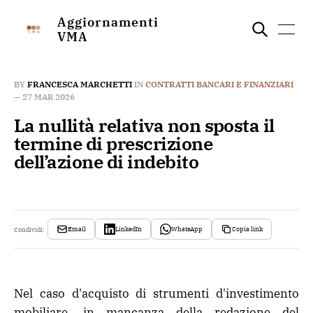
Aggiornamenti
VMA
BY
FRANCESCA MARCHETTI
IN
CONTRATTI BANCARI E FINANZIARI
—
27 MAR 2026
La nullità relativa non sposta il
termine di prescrizione
dell’azione di indebito
Email
LinkedIn
WhatsApp
Copia link
Condividi:
Nel caso d'acquisto di strumenti d'investimento
mobiliare, in mancanza della redazione del