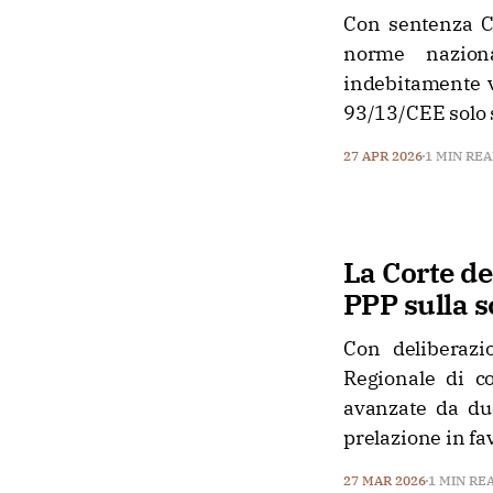
Con sentenza C-
norme naziona
indebitamente v
93/13/CEE solo s
27 APR 2026
1 MIN RE
La Corte de
PPP sulla s
Con deliberazi
Regionale di co
avanzate da due
prelazione in fa
27 MAR 2026
1 MIN RE