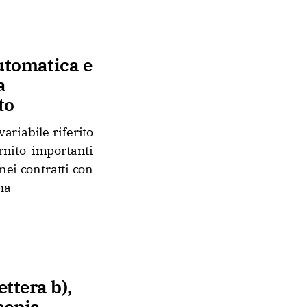
utomatica e
a
to
ariabile riferito
rnito importanti
nei contratti con
ha
ettera b),
copia