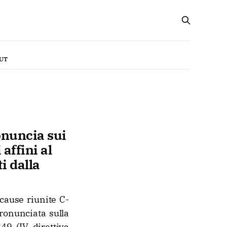
UT
ronuncia sui
 affini al
i dalla
cause riunite C-
ronunciata sulla
849 (IV direttiva