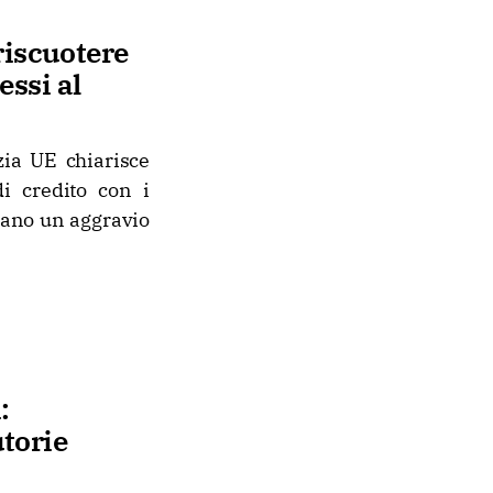
riscuotere
essi al
zia UE chiarisce
di credito con i
nano un aggravio
:
utorie