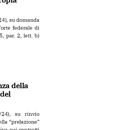
/24), su domanda
orte federale di
, par. 2, lett. b)
nza della
 del
24), su rinvio
ella “prelazione”
va sui contratti