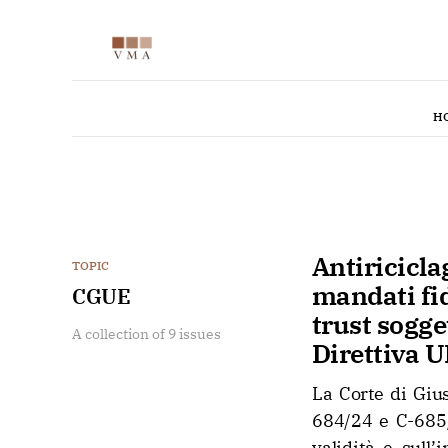
H
Antiricicla
TOPIC
mandati fidu
CGUE
trust sogge
A collection of 9 issues
Direttiva 
La Corte di Giu
684/24 e C-685/
validità e sull’