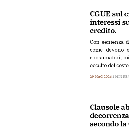
CGUE sul c
interessi s
credito.
Con sentenza de
come devono ess
consumatori, mi
occulto del costo
29 MAG 2026
1 MIN RE
Clausole ab
decorrenza 
secondo la