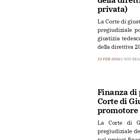
privata)
La Corte di giu
pregiudiziale p
giustizia tedesca
della direttiva 
23 FEB 2026
2 MIN RE
Finanza di 
Corte di Gi
promotore
La Corte di G
pregiudiziale del
nel project fin