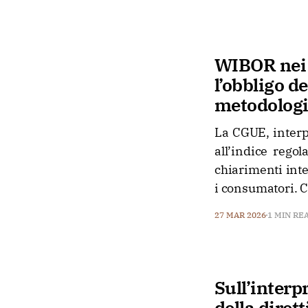
WIBOR nei 
l’obbligo d
metodologia
La CGUE, interpe
all’indice rego
chiarimenti inte
i consumatori. C
27 MAR 2026
1 MIN RE
Sull’interpr
della dire