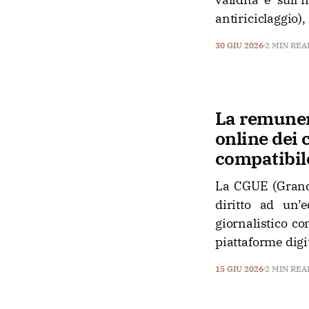
antiriciclaggio)
30 GIU 2026
2 MIN REA
La remunera
online dei 
compatibile
La CGUE (Grande
diritto ad un’
giornalistico co
piattaforme digit
15 GIU 2026
2 MIN REA