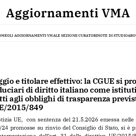
Aggiornamenti VMA
OME
GLI AGGIORNAMENTI VMA
LE SEZIONI
I CURATORI
NOTE DI STUDIO
ABO
ggio e titolare effettivo: la CGUE si p
ciari di diritto italiano come istituti
tti agli obblighi di trasparenza previst
UE/2015/849
stizia UE, con sentenza del 21.5.2026 emessa nelle 
24 promosse su rinvio del Consiglio di Stato, si è p
interpretazione dell’art. 31 della direttiva UE/2015/