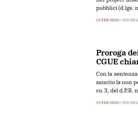
pubblici (d.lgs. 
23 FEB 2026
1 MIN RE
Proroga dei
CGUE chiari
Con la sentenza
sancito la non pe
co. 3, del d.P.R
23 FEB 2026
1 MIN RE