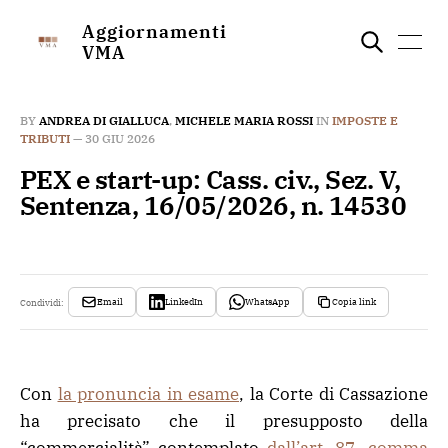
Aggiornamenti
VMA
BY
ANDREA DI GIALLUCA
,
MICHELE MARIA ROSSI
IN
IMPOSTE E
TRIBUTI
—
30 GIU 2026
PEX e start-up: Cass. civ., Sez. V,
Sentenza, 16/05/2026, n. 14530
Email
LinkedIn
WhatsApp
Copia link
Condividi:
Con
la pronuncia in esame
, la Corte di Cassazione
ha precisato che il presupposto della