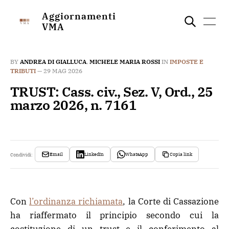
Aggiornamenti
VMA
BY
ANDREA DI GIALLUCA
,
MICHELE MARIA ROSSI
IN
IMPOSTE E
TRIBUTI
—
29 MAG 2026
TRUST: Cass. civ., Sez. V, Ord., 25
marzo 2026, n. 7161
Email
LinkedIn
WhatsApp
Copia link
Condividi:
Con
l’ordinanza richiamata
, la Corte di Cassazione
ha riaffermato il principio secondo cui la