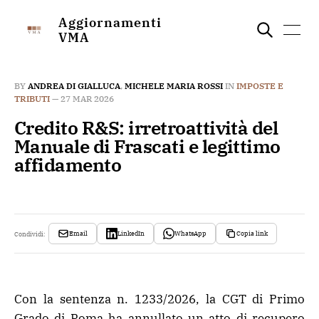
Aggiornamenti
VMA
BY
ANDREA DI GIALLUCA
,
MICHELE MARIA ROSSI
IN
IMPOSTE E
TRIBUTI
—
27 MAR 2026
Credito R&S: irretroattività del
Manuale di Frascati e legittimo
affidamento
Email
LinkedIn
WhatsApp
Copia link
Condividi:
Con la sentenza n. 1233/2026, la CGT di Primo
Grado di Roma ha annullato un atto di recupero