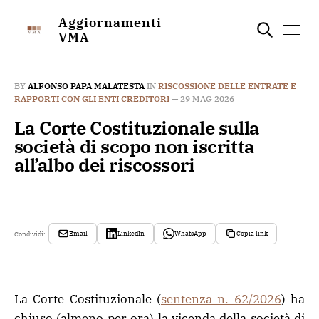
Aggiornamenti
VMA
BY
ALFONSO PAPA MALATESTA
IN
RISCOSSIONE DELLE ENTRATE E
RAPPORTI CON GLI ENTI CREDITORI
—
29 MAG 2026
La Corte Costituzionale sulla
società di scopo non iscritta
all’albo dei riscossori
Email
LinkedIn
WhatsApp
Copia link
Condividi:
La Corte Costituzionale (
sentenza n. 62/2026
) ha
chiuso (almeno per ora) la vicenda della società di