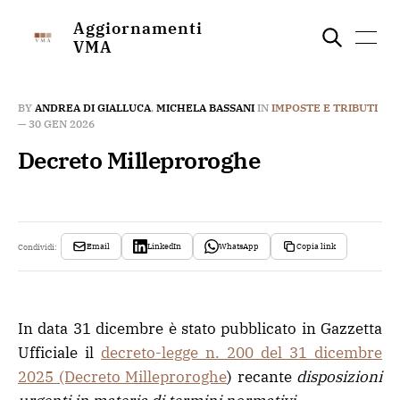
Aggiornamenti
VMA
BY
ANDREA DI GIALLUCA
,
MICHELA BASSANI
IN
IMPOSTE E TRIBUTI
—
30 GEN 2026
Decreto Milleproroghe
Email
LinkedIn
WhatsApp
Copia link
Condividi:
In data 31 dicembre è stato pubblicato in Gazzetta
Ufficiale il
decreto-legge n. 200 del 31 dicembre
2025 (Decreto Milleproroghe
) recante
disposizioni