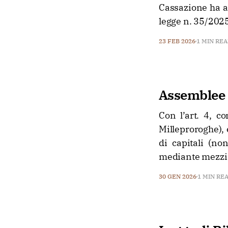
Cassazione ha af
legge n. 35/2025
23 FEB 2026
1 MIN RE
Assemblee 
Con l’art. 4, 
Milleproroghe), 
di capitali (no
mediante mezzi 
30 GEN 2026
1 MIN RE