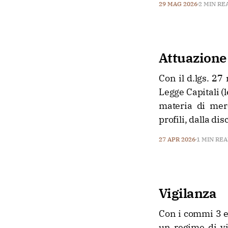
29 MAG 2026
2 MIN RE
Attuazione 
Con il d.lgs. 27
Legge Capitali (
materia di merc
profili, dalla dis
27 APR 2026
1 MIN RE
Vigilanza
Con i commi 3 e 
un regime di vig