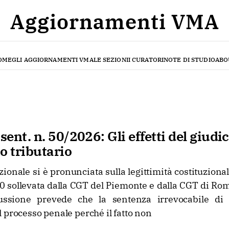
Aggiornamenti VMA
OME
GLI AGGIORNAMENTI VMA
LE SEZIONI
I CURATORI
NOTE DI STUDIO
ABO
 sent. n. 50/2026: Gli effetti del giudi
o tributario
ionale si è pronunciata sulla legittimità costituzionale
0 sollevata dalla CGT del Piemonte e dalla CGT di Ro
ssione prevede che la sentenza irrevocabile di 
 processo penale perché il fatto non