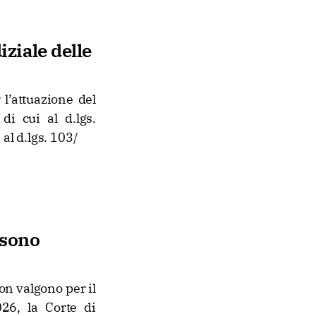
ziale delle
 l’attuazione del
di cui al d.lgs.
al d.lgs. 103/
 sono
on valgono per il
26, la Corte di