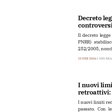
Decreto leg
controvers
Il decreto legge
PNRR) stabilisc
252/2005, nonché 
23 FEB 2026
1 MIN RE
I nuovi lim
retroattivi
I nuovi limiti r
passato. Con l