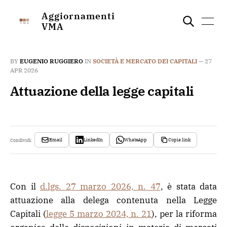
Aggiornamenti
VMA
BY
EUGENIO RUGGIERO
IN
SOCIETÀ E MERCATO DEI CAPITALI
—
27
APR 2026
Attuazione della legge capitali
Email
LinkedIn
WhatsApp
Copia link
Condividi:
Con il
d.lgs. 27 marzo 2026, n. 47
, è stata data
attuazione alla delega contenuta nella Legge
Capitali (
legge 5 marzo 2024, n. 21
), per la riforma