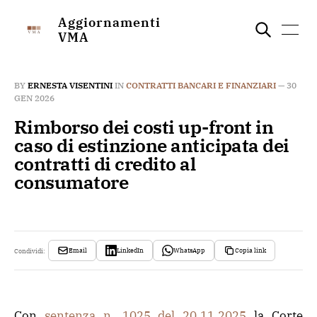
Aggiornamenti
VMA
BY
ERNESTA VISENTINI
IN
CONTRATTI BANCARI E FINANZIARI
—
30
GEN 2026
Rimborso dei costi up-front in
caso di estinzione anticipata dei
contratti di credito al
consumatore
Email
LinkedIn
WhatsApp
Copia link
Condividi:
Con
sentenza n. 1025 del 20.11.2025
la Corte