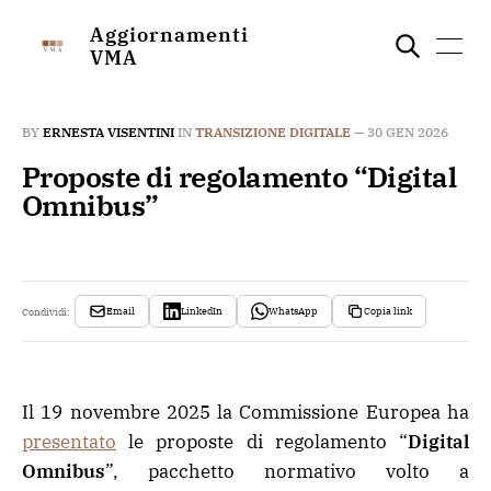
Aggiornamenti
VMA
BY
ERNESTA VISENTINI
IN
TRANSIZIONE DIGITALE
—
30 GEN 2026
Proposte di regolamento “Digital
Omnibus”
Email
LinkedIn
WhatsApp
Copia link
Condividi:
Il 19 novembre 2025 la Commissione Europea ha
presentato
le proposte di regolamento “
Digital
Omnibus
”, pacchetto normativo volto a