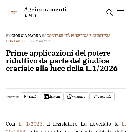
Aggiornamenti
VMA
BY
GIORGIA MARRA
IN
CONTABILITÀ PUBBLICA E GIUSTIZIA
CONTABILE
—
27 MAR 2026
Prime applicazioni del potere
riduttivo da parte del giudice
erariale alla luce della L.1/2026
Email
LinkedIn
WhatsApp
Copia link
Condividi:
Con
L. 1/2026
, il legislatore ha novellato la
L.
20/1994
intervenendo su svariati istituti della