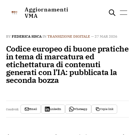
Aggiornamenti
VMA
BY
FEDERICA SISCA
IN
TRANSIZIONE DIGITALE
—
27 MAR 2026
Codice europeo di buone pratiche
in tema di marcatura ed
etichettatura di contenuti
generati con l’IA: pubblicata la
seconda bozza
Email
LinkedIn
WhatsApp
Copia link
Condividi: