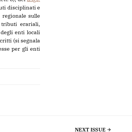
ti disciplinati e
a regionale sulle
ributi erariali,
egli enti locali
ritti (si segnala
esse per gli enti
NEXT ISSUE