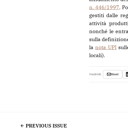
n. 446/1997
. P
gestiti dalle re
attività produt
nonché le entra
sulla definizion
la
nota UPI
sull
locali).
Email
Condividi:
PREVIOUS ISSUE