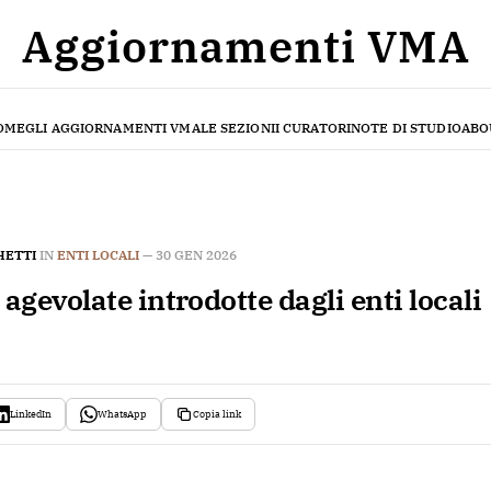
Aggiornamenti VMA
OME
GLI AGGIORNAMENTI VMA
LE SEZIONI
I CURATORI
NOTE DI STUDIO
ABO
HETTI
IN
ENTI LOCALI
—
30 GEN 2026
 agevolate introdotte dagli enti locali
LinkedIn
WhatsApp
Copia link