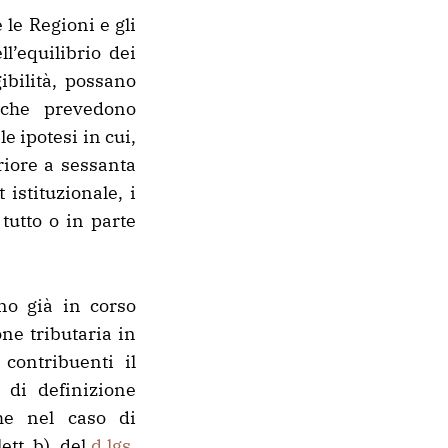
e le Regioni e gli
ll’equilibrio dei
gibilità, possano
 che prevedono
e ipotesi in cui,
riore a sessanta
 istituzionale, i
tutto o in parte
no già in corso
ne tributaria in
contribuenti il
 di definizione
che nel caso di
ett. b), del
d.lgs.