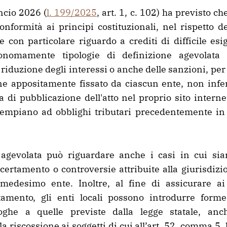
ncio 2026 (
l. 199/2025
, art. 1, c. 102) ha previsto ch
conformità ai principi costituzionali, nel rispetto de
 e con particolare riguardo a crediti di difficile esi
tonomamente tipologie di definizione agevolata
 riduzione degli interessi o anche delle sanzioni, per l
e appositamente fissato da ciascun ente, non infe
a di pubblicazione dell'atto nel proprio sito internet
empiano ad obblighi tributari precedentemente in 
 agevolata può riguardare anche i casi in cui sia
certamento o controversie attribuite alla giurisdizio
 medesimo ente. Inoltre, al fine di assicurare ai 
amento, gli enti locali possono introdurre forme
oghe a quelle previste dalla legge statale, an
a riscossione ai soggetti di cui all’art. 52, comma 5, l