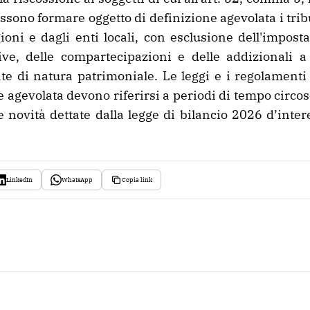
ossono formare oggetto di definizione agevolata i tribu
gioni e dagli enti locali, con esclusione dell'impost
tive, delle compartecipazioni e delle addizionali a t
te di natura patrimoniale. Le leggi e i regolamenti d
e agevolata devono riferirsi a periodi di tempo circosc
e novità dettate dalla legge di bilancio 2026 d’inter
LinkedIn
WhatsApp
Copia link