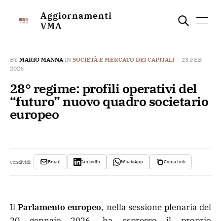
Aggiornamenti
VMA
BY
MARIO MANNA
IN
SOCIETÀ E MERCATO DEI CAPITALI
—
23 FEB
2026
28° regime: profili operativi del
“futuro” nuovo quadro societario
europeo
Email
LinkedIn
WhatsApp
Copia link
Condividi:
Il
Parlamento europeo
, nella sessione plenaria del
20 gennaio 2026, ha espresso il proprio