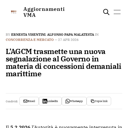
Aggiornamenti
VMA
BY
ERNESTA VISENTINI
,
ALFONSO PAPA MALATESTA
IN
CONCORRENZA E MERCATO
—
27 APR 2026
L’AGCM trasmette una nuova
segnalazione al Governo in
materia di concessioni demaniali
marittime
Email
LinkedIn
WhatsApp
Copia link
Condividi:
Il
5.2.2026
l’Autorità è nuovamente intervenuta in