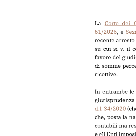
La
Corte dei C
51/2026
, e
Sez
recente arresto
su cui si v. il 
favore del giud
di somme percep
ricettive.
In entrambe le 
giurisprudenza d
d.l. 34/2020
(ch
che, posta la na
contabili ma res
e gli Enti imposi