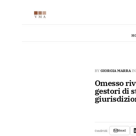
H
BY
GIORGIA MARRA
I
Omesso riv
gestori di s
giurisdizi
Email
Condividi: