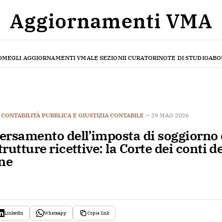
Aggiornamenti VMA
OME
GLI AGGIORNAMENTI VMA
LE SEZIONI
I CURATORI
NOTE DI STUDIO
ABO
N
CONTABILITÀ PUBBLICA E GIUSTIZIA CONTABILE
—
29 MAG 2026
ersamento dell’imposta di soggiorno 
trutture ricettive: la Corte dei conti d
one
LinkedIn
WhatsApp
Copia link