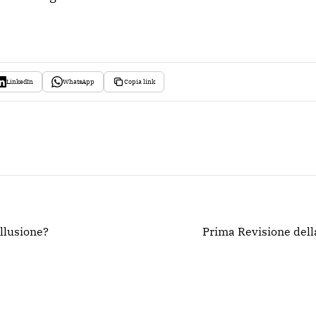
LinkedIn
WhatsApp
Copia link
illusione?
Prima Revisione dell