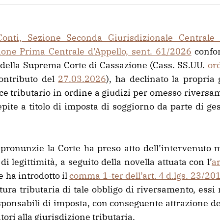
onti, Sezione Seconda Giurisdizionale Centrale d
ione Prima Centrale d’Appello, sent. 61/2026
confo
 della Suprema Corte di Cassazione (Cass. SS.UU.
or
contributo del
27.03.2026
), ha declinato la propria 
ice tributario in ordine a giudizi per omesso rivers
ite a titolo di imposta di soggiorno da parte di gest
pronunzie la Corte ha preso atto dell’intervenuto
i legittimità, a seguito della novella attuata con l’
a
e ha introdotto il
comma 1-ter dell’art. 4 d.lgs. 23/20
tura tributaria di tale obbligo di riversamento, ess
ponsabili di imposta, con conseguente attrazione dell
tori alla giurisdizione tributaria.