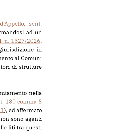
’Appello, sent.
rmandosi ad un
d. n. 1527/2026
,
giurisdizione in
amento ai Comuni
ori di strutture
 mutamento nella
rt. 180 comma 3
11
), ed affermato
i non sono agenti
e liti tra questi