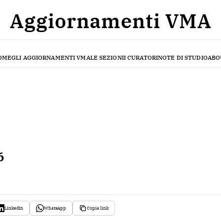
Aggiornamenti VMA
OME
GLI AGGIORNAMENTI VMA
LE SEZIONI
I CURATORI
NOTE DI STUDIO
ABO
6
LinkedIn
WhatsApp
Copia link