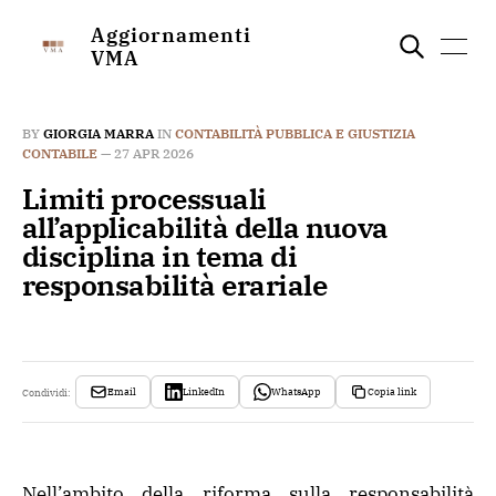
Aggiornamenti
VMA
BY
GIORGIA MARRA
IN
CONTABILITÀ PUBBLICA E GIUSTIZIA
CONTABILE
—
27 APR 2026
Limiti processuali
all’applicabilità della nuova
disciplina in tema di
responsabilità erariale
Email
LinkedIn
WhatsApp
Copia link
Condividi:
Nell’ambito della riforma sulla responsabilità