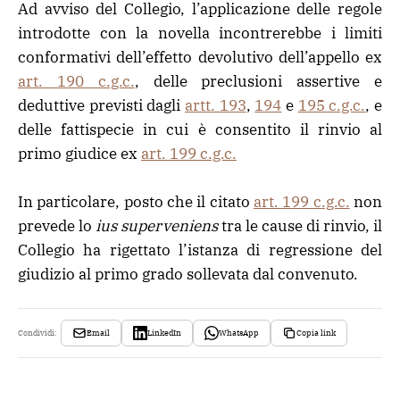
Ad avviso del Collegio, l’applicazione delle regole
introdotte con la novella incontrerebbe i limiti
conformativi dell’effetto devolutivo dell’appello ex
art. 190 c.g.c.
, delle preclusioni assertive e
deduttive previsti dagli
artt. 193
,
194
e
195 c.g.c.
, e
delle fattispecie in cui è consentito il rinvio al
primo giudice ex
art. 199 c.g.c.
In particolare, posto che il citato
art. 199 c.g.c.
non
prevede lo
ius superveniens
tra le cause di rinvio, il
Collegio ha rigettato l’istanza di regressione del
giudizio al primo grado sollevata dal convenuto.
Email
LinkedIn
WhatsApp
Copia link
Condividi: